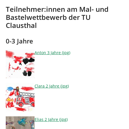
d
n
h
Teilnehmer:innen am Mal- und
i
Bastelwettbewerb der TU
e
Clausthal
r
:
0-3 Jahre
Anton 3 Jahre (jpg)
Clara 2 Jahre (jpg)
Elias 2 Jahre (jpg)