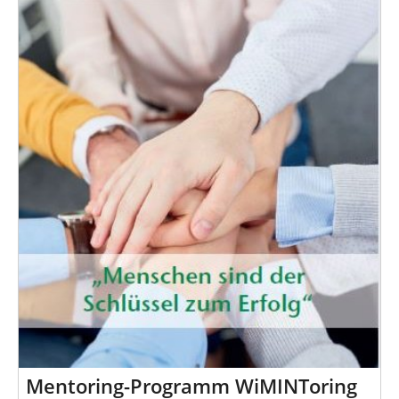
d
n
h
i
e
r
:
Mentoring-Programm WiMINToring